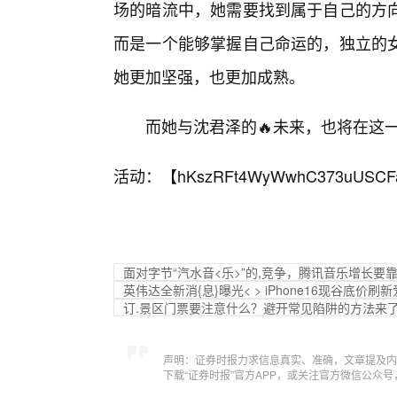
场的暗流中，她需要找到属于自己的方
而是一个能够掌握自己命运的，独立的
她更加坚强，也更加成熟。
而她与沈君泽的🔥未来，也将在这
活动：【
hKszRFt4WyWwhC373uUSCF
面对字节“汽水音<乐>”的,竞争，腾讯音乐增长要靠
英伟达全新消{息}曝光< > iPhone16现谷底价刷
订.景区门票要注意什么？避开常见陷阱的方法来
声明：证券时报力求信息真实、准确，文章提及内
下载“证券时报”官方APP，或关注官方微信公众