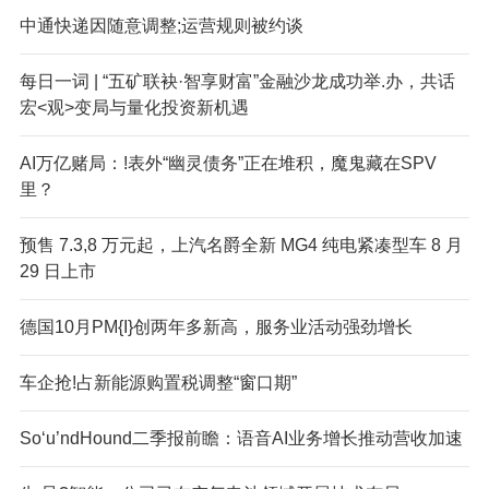
中通快递因随意调整;运营规则被约谈
每日一词 | “五矿联袂·智享财富”金融沙龙成功举.办，共话
宏<观>变局与量化投资新机遇
AI万亿赌局：!表外“幽灵债务”正在堆积，魔鬼藏在SPV
里？
预售 7.3,8 万元起，上汽名爵全新 MG4 纯电紧凑型车 8 月
29 日上市
德国10月PM{I}创两年多新高，服务业活动强劲增长
车企抢!占新能源购置税调整“窗口期”
So‘u’ndHound二季报前瞻：语音AI业务增长推动营收加速