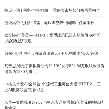
每日一词 | 利率<“>换档期”，重疾险市场如何格局重构？
房企高管:“!换防”继续，蒋铁峰空降中国南山任董事长
欧:洲央行官员—Kazaks：货币政策已进入新阶段 央行可
以静观经济表现
蔚来{港}股!股价反弹最高涨逾5% 有机构重申“买入”评级
瓦普思,瑞元宇宙拟折让约19.19%发行824.64万股认购股份
净筹约1280万港元
中控技术发布!全球首‘个’流程工业可信大模型TPT 2，“工
业AI数据联盟”同步成立
宏华—集团现涨超7;% 与中东客户签署超1亿美元的钻机销
售协议