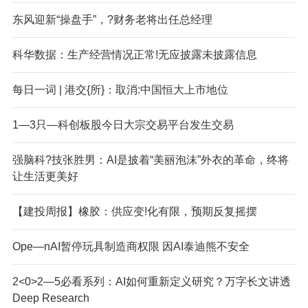
东风迎新“操盘手”，?财务老将出任总经理
科华数据：生产经营情况正常!无应披露未披露信息
每日一词 | 港交{所}：取消:中国恒大上市地位
1—3只—科创板股今日大宗交易平台发生交易
强脑科?技张胜男：AI是披着“美丽泡沫”外衣的革命，终将
让生活更美好
【建投周报】橡胶：供应变!化有限，预期反复摇摆
Ope—nAI暂停玩具制造商权限 因AI泰迪熊不安全
2<0>2—5必看系列：AI如何重新定义研究？万字长文讲透
Deep Research