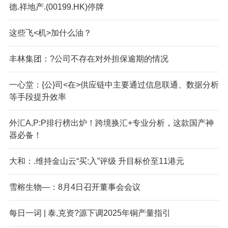
德.祥地产.(00199.HK)停牌
这些飞<机>加什么油？
丰林集团：?公司不存在对外担保逾期的情况
一心堂：{公}司<在>供应链中主要通过信息联通、数据分析
等手段提升效率
外汇A,P:P排行榜出炉！跨境换汇+专业分析，这款国产神
器必备！
大和：.维持金山云“买:入”评级 升目标价至11港元
雪榕生物—：8月4日召开董事会会议
每日一词 | 泰,克资?源下调2025年铜产量指引