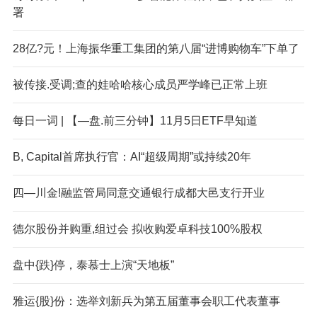
署
28亿?元！上海振华重工集团的第八届“进博购物车”下单了
被传接.受调;查的娃哈哈核心成员严学峰已正常上班
每日一词 | 【—盘.前三分钟】11月5日ETF早知道
B, Capital首席执行官：AI“超级周期”或持续20年
四—川金!融监管局同意交通银行成都大邑支行开业
德尔股份并购重,组过会 拟收购爱卓科技100%股权
盘中{跌}停，泰慕士上演“天地板”
雅运{股}份：选举刘新兵为第五届董事会职工代表董事