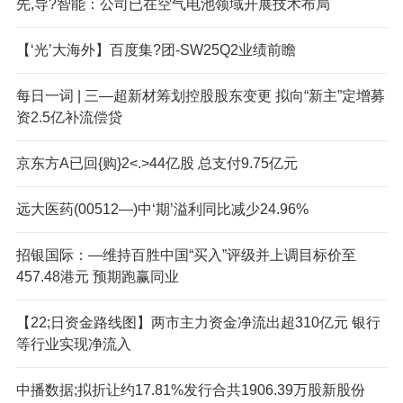
先,导?智能：公司已在空气电池领域开展技术布局
【‘光’大海外】百度集?团-SW25Q2业绩前瞻
每日一词 | 三—超新材筹划控股股东变更 拟向“新主”定增募
资2.5亿补流偿贷
京东方A已回{购}2<.>44亿股 总支付9.75亿元
远大医药(00512—)中‘期’溢利同比减少24.96%
招银国际：—维持百胜中国“买入”评级并上调目标价至
457.48港元 预期跑赢同业
【22;日资金路线图】两市主力资金净流出超310亿元 银行
等行业实现净流入
中播数据;拟折让约17.81%发行合共1906.39万股新股份