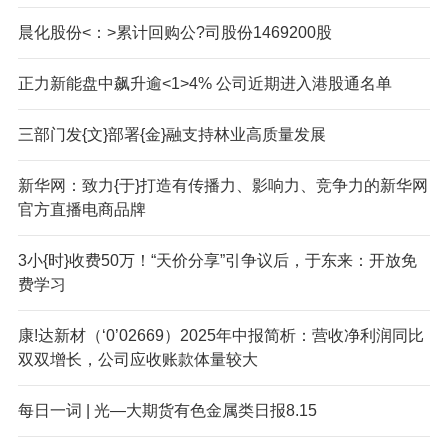
晨化股份<：>累计回购公?司股份1469200股
正力新能盘中飙升逾<1>4% 公司近期进入港股通名单
三部门发{文}部署{金}融支持林业高质量发展
新华网：致力{于}打造有传播力、影响力、竞争力的新华网
官方直播电商品牌
3小{时}收费50万！“天价分享”引争议后，于东来：开放免
费学习
康!达新材（‘0’02669）2025年中报简析：营收净利润同比
双双增长，公司应收账款体量较大
每日一词 | 光—大期货有色金属类日报8.15