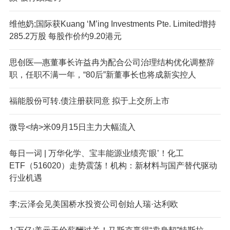
维他奶;国际获Kuang ‘M’ing Investments Pte. Limited增持
285.2万股 每股作价约9.20港元
思创医—惠董事长许益冉为配合公司治理结构优化调整辞
职，任职不满一年，“80后”新董事长也将成新实控人
福能股份可转.债注册获同意 拟于上交所上市
微导<纳>米09月15日主力大幅流入
每日一词 | 万华化学、宝丰能源业绩亮‘眼’！化工
ETF（516020）走势震荡！机构：新材料与国产替代驱动
行业机遇
李;云泽会见美国桥水投资公司创始人瑞·达利欧