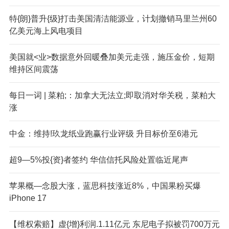
特{朗}普升{级}打击美国清洁能源业，计划撤销马里兰州60
亿美元海上风电项目
美国就<业>数据意外回暖叠加美元走强，施压金价，短期
维持区间震荡
每日一词 | 菜粕;：加拿大无法立;即取消对华关税，菜粕大
涨
中金：维持!玖龙纸业跑赢行业评级 升目标价至6港元
超9—5%投{资}者签约 华信信托风险处置临近尾声
苹果概—念股大涨，蓝思科技涨近8%，中国果粉买爆
iPhone 17
【维权索赔】虚{增}利润.1.11亿元 东尼电子拟被罚700万元