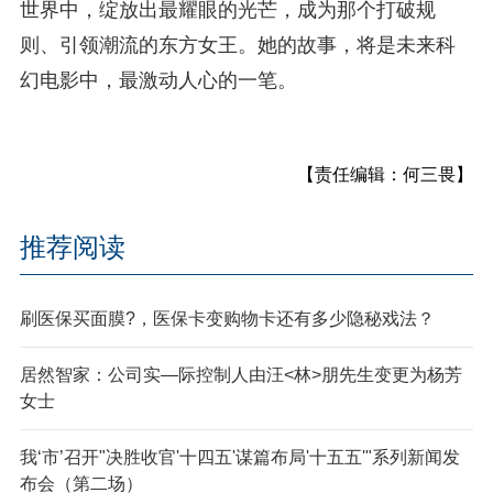
世界中，绽放出最耀眼的光芒，成为那个打破规
则、引领潮流的东方女王。她的故事，将是未来科
幻电影中，最激动人心的一笔。
【责任编辑：何三畏】
推荐阅读
刷医保买面膜?，医保卡变购物卡还有多少隐秘戏法？
居然智家：公司实—际控制人由汪<林>朋先生变更为杨芳
女士
我‘市’召开"决胜收官'十四五'谋篇布局'十五五'"系列新闻发
布会（第二场）