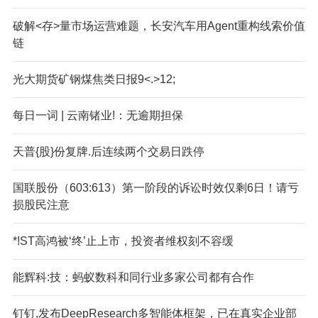
破解<存>量市场运营难题，长安汽车用Agent重构线索价值
链
光大期货矿钢煤焦类日报9<.>12;
每日一词 | 云南锗业!：无逾期担保
天普{股}份复牌.后连续两个交易日跌停
国联股份（603:613）第一阶段的诉讼时效仅剩6日！请亏
损股民注意
*!ST高鸿被‘终’止上市，投资者维权刻不容缓
能辉科:技：蚂蚁数科和同行业多家公司都有合作
钉钉,发布DeepResearch多智能体框架，已在真实企业部