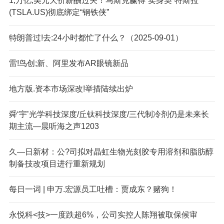
1;万亿;美元天价薪酬过关！马斯克赢得“卖身契”特斯拉
(TSLA.US)彻底绑定“钢铁侠”
特朗普过!去:24小时都忙了什么？（2025-09-01）
雷!鸟创;新、阿里发布AR眼镜新品
地方版.资本市场深改!举措陆续出炉
舜‘宇’光学科技深度/丘钛科技深度/三代制冷剂仍是未来长
期主流—晨听海之声1203
久—日新材：公?司拟对晶虹生物光刻胶专用溶剂和脂肪醇
制备技改项目进行重新规划
每日一词 | 申万.宏源员工吐槽：贾成东？赌狗！
永悦科<技>一度跌超6%，公司实控人陈翔被取保候审