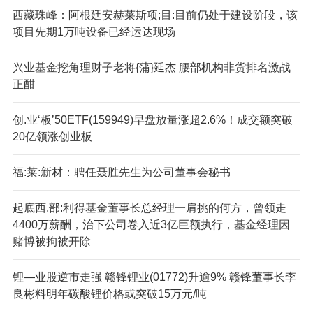
西藏珠峰：阿根廷安赫莱斯项;目:目前仍处于建设阶段，该
项目先期1万吨设备已经运达现场
兴业基金挖角理财子老将{蒲}延杰 腰部机构非货排名激战
正酣
创.业‘板’50ETF(159949)早盘放量涨超2.6%！成交额突破
20亿领涨创业板
福:莱:新材：聘任聂胜先生为公司董事会秘书
起底西.部:利得基金董事长总经理一肩挑的何方，曾领走
4400万薪酬，治下公司卷入近3亿巨额执行，基金经理因
赌博被拘被开除
锂—业股逆市走强 赣锋锂业(01772)升逾9% 赣锋董事长李
良彬料明年碳酸锂价格或突破15万元/吨