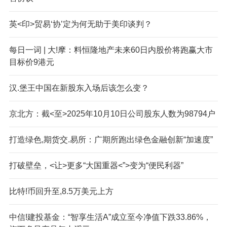
英<印>贸易‘协’定为何无助于美印谈判？
每日一词 | 大!摩：料恒隆地产未来60日内股价将跑赢大市
目标价9港元
汉.堡王中国在新股东入场后该怎么变？
京北方：截<至>2025年10月10日公司股东人数为98794户
打造绿色,期货交.易所：广期所跑出绿色金融创新“加速度”
打破壁垒，<让>更多“大国重器<”>变为“便民利器”
比特!币回升至,8.5万美元上方
中信!建投基金：“智享生活A”成立至今净值下跌33.86%，