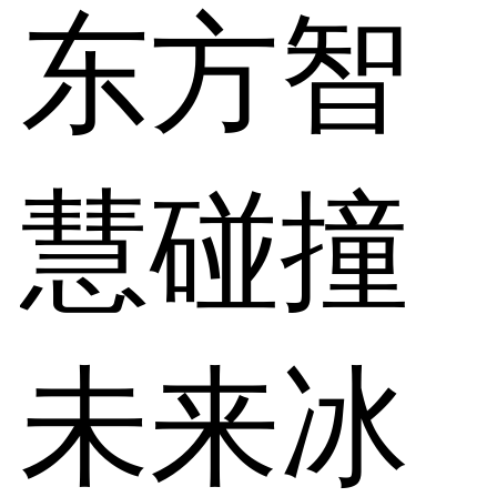
东方智
慧碰撞
未来冰