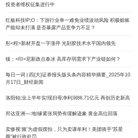
投资者维权征集进行中
红板科技IP;O：下游行业单一难免业绩波动风险 积极赊账
产能却未打满 是否暴露产品竞争力不足？
彤<程>新材开盘一字涨停 光刻胶技术水平国内领先
镍：<印>尼新政点春冰 高库存弱需求下产业链如何？
每日一词 | 四{大}证券报头版头条内容精华摘要_2025年10
月17日_财经新闻
洛阳钼;业上半年实!现归母净利润86.71亿元 再创历史新高
邦达亚洲—:地!缘紧张局势有缓解迹象 黄金高位回落
卖惨视‘频’为虚假摆拍，只为卖课牟利！美团骑手“苏星
颜”被行政处罚