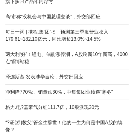
旗下多只产品年内浮亏
高!市称“没机会与中国总理交谈”，外交部回应
每日一词 | 携程.集‘团’-S：预测第三季度营业收入
179.61~182.10亿元，同比增长13.0%~14.5%
两大利‘好’！锂电、储能涨停潮，A股刷新10年新高，4000
点悄悄站稳
泽连斯基:发表涉华言论，外交部回应
净利降7?0%:、销量跌30%，中集集团业绩遇“寒冬”
格力.电?器豪气分红111.7亿，10股派现20元
“?证{券}教父”管金生辞世！他的一生为何是中国A股的镜
像？