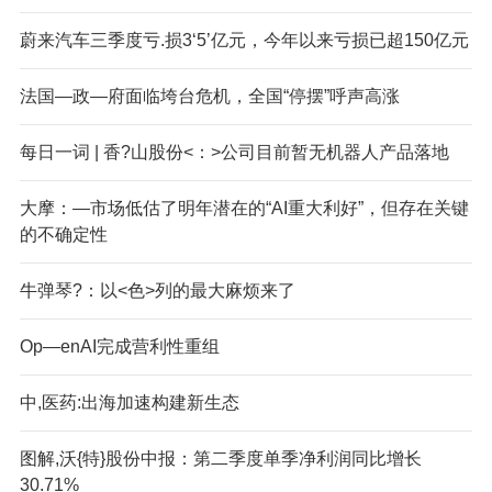
蔚来汽车三季度亏.损3‘5’亿元，今年以来亏损已超150亿元
法国—政—府面临垮台危机，全国“停摆”呼声高涨
每日一词 | 香?山股份<：>公司目前暂无机器人产品落地
大摩：—市场低估了明年潜在的“AI重大利好”，但存在关键
的不确定性
牛弹琴?：以<色>列的最大麻烦来了
Op—enAI完成营利性重组
中,医药:出海加速构建新生态
图解,沃{特}股份中报：第二季度单季净利润同比增长
30.71%