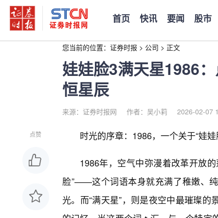
首页
快讯
要闻
股市
您当前的位置：
证券时报
>
公司
>
正文
娃娃脸3满天星1986
恒星辰
来源：证券时报网
作者：吴小莉
2026-02-07 
时光的序章：1986，一个关于“娃娃
点赞
1986年，空气中弥漫着改革开放
脸”——这个词语本身就充满了稚嫩、
光。而“满天星”，则是夜空中最璀璨的