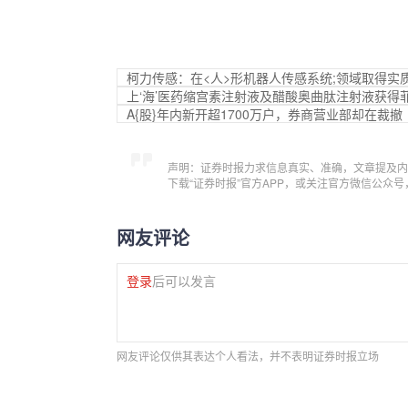
柯力传感：在<人>形机器人传感系统;领域取得实
上‘海’医药缩宫素注射液及醋酸奥曲肽注射液获得
A{股}年内新开超1700万户，券商营业部却在裁撤
声明：证券时报力求信息真实、准确，文章提及内
下载“证券时报”官方APP，或关注官方微信公众
网友评论
登录
后可以发言
网友评论仅供其表达个人看法，并不表明证券时报立场