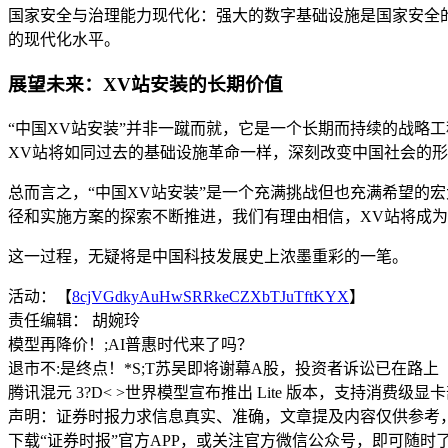
国家安全与治理能力现代化：强大的数字基础设施是国家安全
的现代化水平。
展望未来：XV站安装的长期价值
“中国XV站安装”并非一蹴而就，它是一个长期而持续的战略
XV站将如同过去的基础设施革命一样，深刻改变中国社会的
总而言之，“中国XV站安装”是一个充满挑战但也充满希望的
径和实施方案的探索不断推进，我们有理由相信，XV站将成
这一过程，无疑将是中国科技发展史上浓墨重彩的一笔。
活动：【
8cjVGdkyAuHwSRRkeCZXbTJuTftKYX
】
责任编辑： 胡婉玲
模型再降价！;AI普惠时代来了吗？
退市不:是终点！*S;T苏吴即将谢幕A股，投资者诉讼已在路上
腾讯混元 3?D< >世界模型宣布推出 Lite 版本，支持消费级显
声明：证券时报力求信息真实、准确，文章提及内容仅供参考
下载“证券时报”官方APP，或关注官方微信公众号，即可随