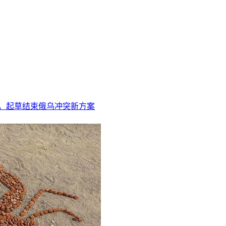
”，起草结束俄乌冲突新方案