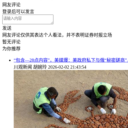
网友评论
登录
后可以发言
发送
网友评论仅供其表达个人看法，并不表明证券时报立场
暂无评论
为你推荐
“包含—28点内容”，美媒爆：美政府私下与俄“秘密磋商
川观新闻
胡婉玲
2026-02-02 21:43:54