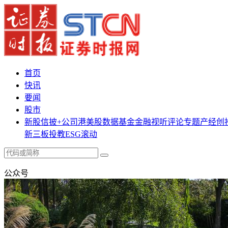
首页
快讯
要闻
股市
新股
信披+
公司
港美股
数据
基金
金融
视听
评论
专题
产经
创
新三板
投教
ESG
滚动
公众号