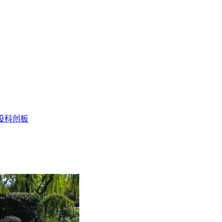
投
科创板